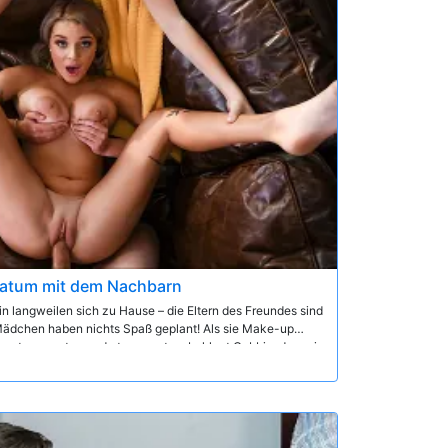
atum mit dem Nachbarn
in langweilen sich zu Hause – die Eltern des Freundes sind
Mädchen haben nichts Spaß geplant! Als sie Make-up
n, etwas zu tun und etwas zu tun, beklagt Gabbie, dass sie
rde... zu lang, in der Tat! Ihr Freund hat eine Idee - warum
laden und mit ihm ein wenig ficken?