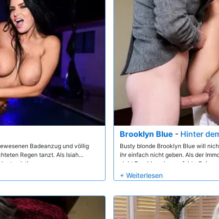
Brooklyn Blue
-
Hinter de
agewesenen Badeanzug und völlig
Busty blonde Brooklyn Blue will nich
teten Regen tanzt. Als Isiah
ihr einfach nicht geben. Als der Im
 harten ist!
sieht Brooklyn eine perfekte Gelegen
ihres Mannes.