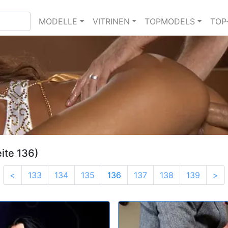
MODELLE
VITRINEN
TOPMODELS
TOP
ite 136)
<
133
134
135
136
137
138
139
>