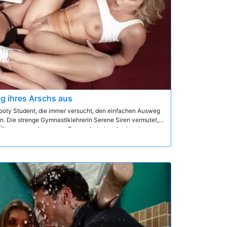
 ihres Arschs aus
nooty Student, die immer versucht, den einfachen Ausweg
. Die strenge Gymnastiklehrerin Serene Siren vermutet,
-Übungen machen muss. Serene hat eine dominante
 den trotzigen Brat zu bestrafen. Wenn sich die Damen
rene die andere anwesende Studentin, damit sie Tiffany
 wirklich braucht.