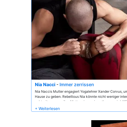
Nia Nacci
-
Immer zerrissen
Nia Naccis Mutter engagiert Yogalehrer Xander Corvus, u
Hause zu geben. Rebellious Nia könnte nicht weniger intere
geht mit, wenn es ihre Mutter ein wenig entlassen wird. W
Xander mit ihrem heißen Bode und unglaublichen Titten un
Sitzung weg, um ihm einen Blowjob zu geben. Wie viel werd
unter der Nase ihrer Mutter zu bekommen?