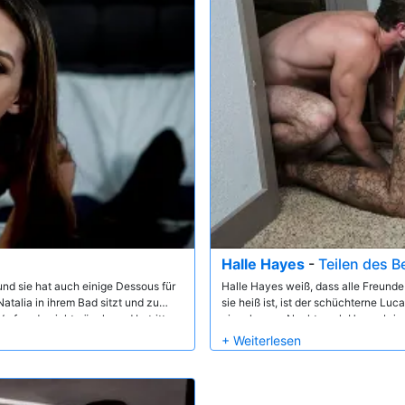
Halle Hayes
-
Teilen des B
und sie hat auch einige Dessous für
Halle Hayes weiß, dass alle Freunde 
atalia in ihrem Bad sitzt und zu
sie heiß ist, ist der schüchterne Luc
Vorfreude nicht zügeln und betritt
einer langen Nacht nach Hause bringt
während sie am Rand der Badewanne
s, wenn auch nur ein bisschen, vor
achdem Natalia das Schlafzimmer mit
enau das, was er will.