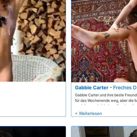
Gabbie Carter
-
Freches D
Gabbie Carter und ihre beste Freund
für das Wochenende weg, aber die 
anziehen und sich darauf vorbereite
seit einiger Zeit nicht mehr gelegt wu
nicht den hunky neuen Nachbarn ein