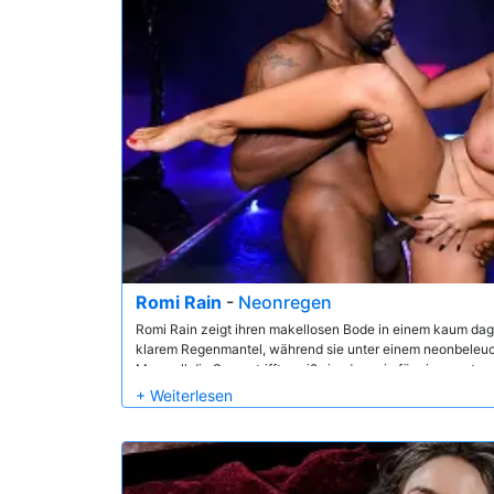
Romi Rain
-
Neonregen
Romi Rain zeigt ihren makellosen Bode in einem kaum d
klarem Regenmantel, während sie unter einem neonbeleuch
Maxwell die Szene trifft, weiß sie, dass sie für einen guten,