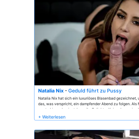
Natalia Nix
-
Geduld führt zu Pussy
Natalia Nix hat sich ein luxuriöses Blasenbad gezeichnet, 
das, was verspricht, ein dampfender Abend zu folgen. Als N
masturbieren beginnt, kann ihr Geliebter Keiran Lee seine 
das Badezimmer und verehrt Natalias perfekten Körper, 
sitzt. Natalia entscheidet jedoch, dass Keiran warten mus
allem, weil sie einige spezielle Dessous zu zeigen hat. N
all ihren Assets auf voller Anzeige betritt, gibt sie Keiran g