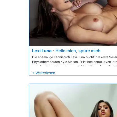
Lexi Luna
-
Heile mich, spüre mich
Die ehemalige Tennisprofi Lexi Luna bucht ihre erste Sess
Physiotherapeuten Kyle Mason. Er ist beeindruckt von ih
mehr beeindruckt von ihrem perfekten Körper. Als er ihr be
anders, als ein oder zwei Gefühlen zu machen... und Lexi 