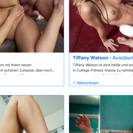
Tiffany Watson
-
Ausübung
ion mit ihrem neuen
Tiffany Watson ist eine heiße und s
rem schönen Zuhause, aber noch
in College-Fitness-Klasse zu nehmen
im Dehnen hilft, kann er nicht
dass sie nach der Schule Make-up
hat nichts dagegen!
Disposition und genießt es wirklich,
gegenseitig aufgewärmt, entlässt Se
das Analtraining geben kann, das sie