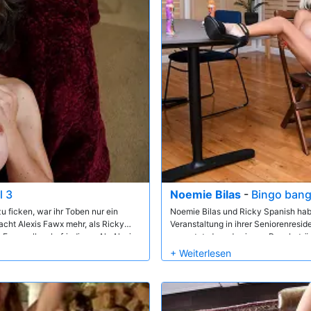
l 3
Noemie Bilas
-
Bingo ban
 ficken, war ihr Toben nur ein
Noemie Bilas und Ricky Spanish hab
cht Alexis Fawx mehr, als Ricky
Veranstaltung in ihrer Seniorenresid
 sexuell zu befriedigen. Als Alexis
vermutet, dass das junge Paar betr
hat, erfährt sie, dass das größte
des Bingo folgen könnte, ist Gastgeb
eit ist. Diese Offenbarung führt
Noemie und Ricky geplant haben, u
muss, um eine helfende Hand zu
aufzupeppen. Als Ricky Noemie mit e
eifrig und heimlich ein. Nachdem Ri
freizunutzen, verwandelt sich ein un