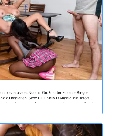
g
en beschlossen, Noemis Großmutter zu einer Bingo-
enz zu begleiten. Sexy GILF Sally D'Angelo, die sofort
ügen könnte oder nicht den unerschrocken starren Regeln
er der Aktivität. Sally hätte jedoch nie ahnen können, was
m einen langweiligen Nachmittag mit Noemies Nanna
inem ferngesteuerten Analplug überrascht, legt sie ihn
cky beginnt, die Fernbedienung für Noemies Vibrator
schuldiges Bingospiel in einen all-out Bingo-Knall.