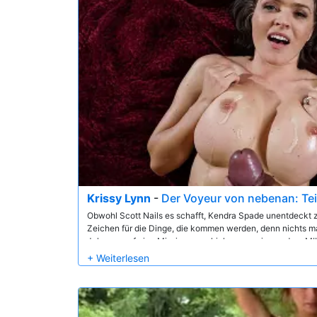
Krissy Lynn
-
Der Voyeur von nebenan: Tei
Obwohl Scott Nails es schafft, Kendra Spade unentdeckt zu
Zeichen für die Dinge, die kommen werden, denn nichts ma
Johnson auf eine Mission zu schicken, um eine andere MILF
Krissy Lynn bemerkt, die mit ihrer Gartenarbeit zu kämpfen 
Problem ihrer unberührten Nachbarin sexuelle Unzufriedenh
Alexis zu dem Schluss, dass sie Ricky nebenan schicken 
leihen – und vieles mehr.