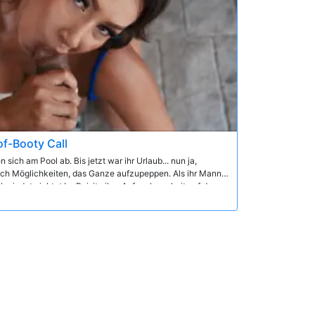
of-Booty Call
 sich am Pool ab. Bis jetzt war ihr Urlaub... nun ja,
nach Möglichkeiten, das Ganze aufzupeppen. Als ihr Mann
hwindet, richtet La Paisita ihre Aufmerksamkeit auf den
tos. La Paisitas Mikro-Bikini lässt wenig der Fantasie
 Leo, seinen harten Schwanz in ihren Mund zu stecken.
ihren erstaunlichen, dicken Körper mit Öl bedeckt und
e Muschi als auch ihren Arsch schiebt!