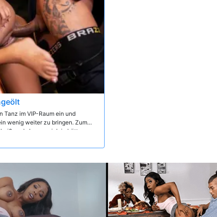
ngeölt
ten Tanz im VIP-Raum ein und
ein wenig weiter zu bringen. Zum
heißer, als Leo es sich je hätte
nbezahlbaren Fick seines Lebens