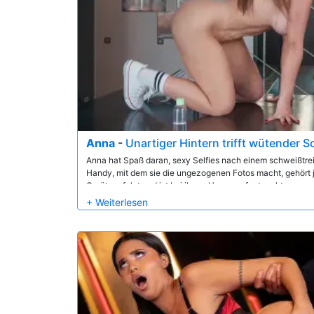
Anna
-
Unartiger Hintern trifft wütender 
Anna hat Spaß daran, sexy Selfies nach einem schweißtr
Handy, mit dem sie die ungezogenen Fotos macht, gehört j
Gerät verfolgt und ist bei ihr zu Hause aufgetaucht, um e
Angebot, das zu süß ist, um es abzulehnen, als sie sagt, s
Austausch für eine grobe Anal-Pounding!