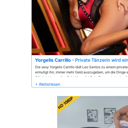
Yorgelis Carrillo
-
Private Tänzerin wird ei
Die sexy Yorgelis Carrillo lädt Leo Santos zu einem priva
ermutigt ihn, immer mehr Geld auszugeben, um die Dinge 
Glück ist Leo voller Geld. Yorgelis' Schoßtanz wird schnell 
vorstellen können, als sie das Öl auspackt und ihm den u
verpasst!