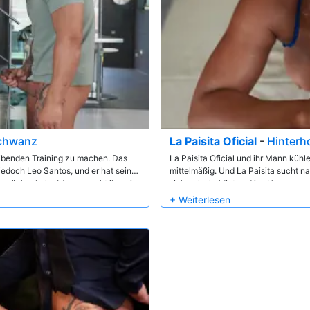
Schwanz
La Paisita Oficial
-
Hinterh
eibenden Training zu machen. Das
La Paisita Oficial und ihr Mann kühlen
edoch Leo Santos, und er hat sein
mittelmäßig. Und La Paisita sucht 
s zurückzuholen! Anna macht ihm ein
sich entschuldigt und ins Haus versc
ie gibt ihm sein Handy zurück im
durchtrainierten Hausmeister Leo San
übrig, und schon bald überzeugt sie
Die Situation eskaliert nur, als Leo 
seinen fetten Schwanz sowohl in ihr