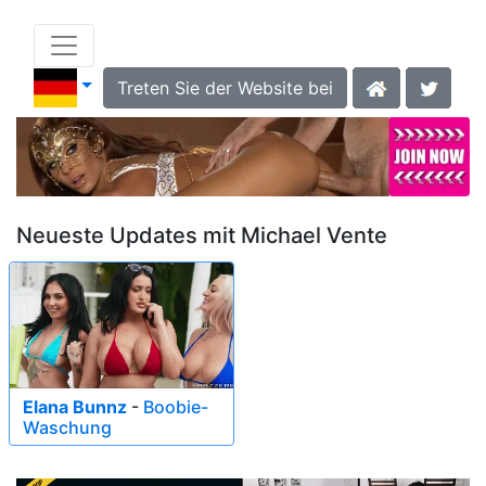
Treten Sie der Website bei
Neueste Updates mit Michael Vente
Elana Bunnz
-
Boobie-
Waschung