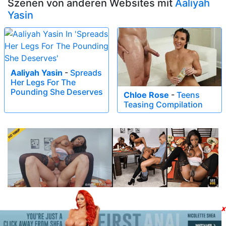
Szenen von anderen Websites mit
Aaliyah
Yasin
Aaliyah Yasin
-
Spreads
Her Legs For The
Pounding She Deserves
Chloe Rose
-
Teens
Teasing Compilation