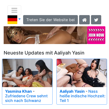
Treten Sie der Website bei
Neueste Updates mit Aaliyah Yasin
Yasmina Khan
-
Aaliyah Yasin
-
Nass
Zufriedene Crew sehnt
heiße indische Hochzeit:
sich nach Schwanz
Teil 1