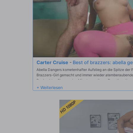
Carter Cruise
-
Best of brazzers: abella ge
Abella Dangers kometenhafter Aufstieg an die Spitze der 
Brazzers-Girl gemacht und immer wieder atemberaubend
Beobachten Sie nur eine Minute von ihrem Deepthroating 
Schwanz, oder von ihrer nassen Muschi nehmen ein Stampfe
sie wirklich liebt, was sie tut! Sie hat auch einen der bee
den du jemals ein Auge gesetzt hast, einen, der sich regel
Zusammenstellung voller Hardcore-Sex, lesbischer Action,
der schönsten Brazzers-Momente von Abella ausgewählt,
Pussies, die sie handhaben kann, an sich reißen und sich
nach dem anderen spritzen!