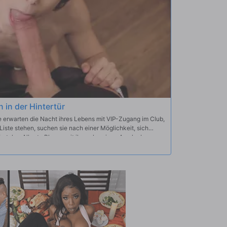
 in der Hintertür
ie erwarten die Nacht ihres Lebens mit VIP-Zugang im Club,
iste stehen, suchen sie nach einer Möglichkeit, sich
rsteher Alberto Blanco mit ihrem kurvigen Arsch ab,
schleicht und Abella sich selbst einschleichen kann.
e Party verpassen wird, verführt Abella Alberto mit einem
t seines Lebens geben wird: Analsex in der Toilette!