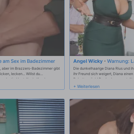
te am Sex im Badezimmer
Angel Wicky
-
Warnung: L
t, aber im Brazzers-Badezimmer gibt
Die dunkelhaarige Diana Rius und ihr
ken, lecken... Willst du
ihr Freund sich weigert, Diana einen
ms, Justin Hunt, Kayla Kayden,
Rabatt zurück! Der Ladenangestellte 
 Kiss, Ryan Conner und Jordi.
sie Alberto ihre großen natürlichen Ti
Filialleiter Angel Wicky geht jedoch
des Ladens ausfällt. Big-Titted Ange
erteilen und schleppt sie ins Hinter
versteckt hat. Blonde Angel findet e
Alberto mischt sich heimlich in die 
Geheimnis, schlampig, zu dritt direk