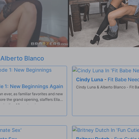
t
Alberto Blanco
Cindy Luna
-
Fit Babe Ne
de 1: New Beginnings Again
Cindy Luna & Alberto Blanco - Fit 
n ever, as familiar favorites and new
ore the grand opening, staffers Ella
 of all the action. Part 1 of our sizzling 12-part series.
ate Sex
Britney Dutch
-
Fun Cutie 