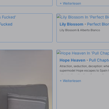
 Fucked
Lily Blossom
-
Perfect Bl
Lily Blossom & Alberto Blanco
Hope Heaven
-
Pull Chapte
Atraction, seduction, deception: whe
supermodel Hope escapes to Spain to
attracts the attention of a smooth ope
long. Chapter I of our captivating five-part psychological thriller. Catch up with the mindfuck
on BLACKED.