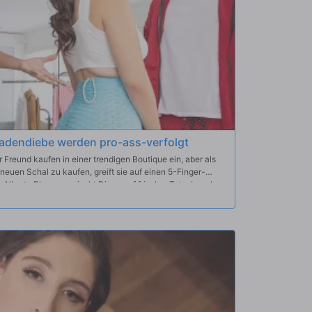
adendiebe werden pro-ass-verfolgt
 Freund kaufen in einer trendigen Boutique ein, aber als
 neuen Schal zu kaufen, greift sie auf einen 5-Finger-
Alberto Blanco erwischt Diana auf frischer Tat, aber als
tten blitzen lässt, schaut er in die andere Richtung.
 hart gegen den Ladendieb vor, als das Sicherheitssystem
l ist bereit, diesem perversen Diebstahl eine Lektion zu
zimmer, um zu sehen, was Diana in ihrer Yogahose
inen Analplug, der in Dianas süßem kleinen Arsch steckt,
Action ein und die Boutique verwandelt sich in ein großes
t vor der Nase von Dianas Freund!