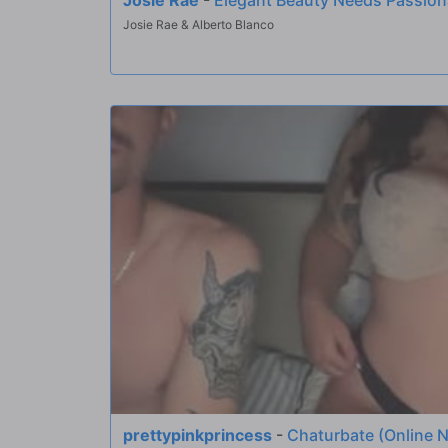
Josie Rae & Alberto Blanco
prettypinkprincess
-
Chaturbate (Online 