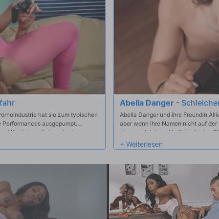
fahr
Abella Danger
-
Schleichen
Pornoindustrie hat sie zum typischen
Abella Danger und ihre Freundin All
e Performances ausgepumpt.
aber wenn ihre Namen nicht auf der L
und Knebeln auf einem harten
einzuschleichen. Abella lenkt den Tü
n, und es ist offensichtlich, dass
während ihr Freund sich ohne sie ein
indruckendsten perfekten Esel, auf
Besorgt, dass sie eine unvergesslich
mäßig nach Analsex sehnt! In dieser
Vorschlag, der Alberto auch die Nach
 Dreier und mehr haben wir einige
 indem wir alle Schwänze und
 in Richtung eines wilden Orgasmus