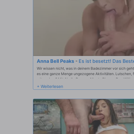
Anna Bell Peaks
-
Es ist besetzt! Das Bes
Wir wissen nicht, was in deinem Badezimmer vor sich geh
es eine ganze Menge ungezogene Aktivitäten. Lutschen, fic
mitmachen? Mit Abella Danger, Alberto Blanco, Dee Willia
LaSirena69, Small Hands, Anna Bell Peaks, Danny D, JoJo