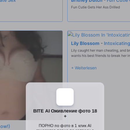
Fun Cutie Gets Her Ass Drilled
Lily Blossom
-
Intoxicatin
Lily caught her man cheating, and br
wants his best friends to break her in
Now!)