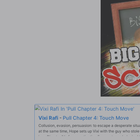
Vixi Rafi
-
Pull Chapter 4: Touch Move
Collusion, evasion, persuasion: to escape a desperate situ
at the same time, Hope sets up Vixi with the guy who stole h
'em. Chapter IV of our captivating five-part psychological