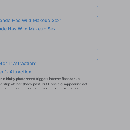
onde Has Wild Makeup Sex
r 1: Attraction
n a kinky photo shoot triggers intense flashbacks,
 strip off her shady past. But Hope's disappearing act
rator, and this wildcat can't keep herself out of trouble for