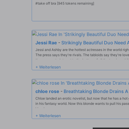
#take off bra [945 tokens remaining]
Jessi Rae
-
Strikingly Beautiful Duo Need 
Jessi and Ashby are the hottest actresses in the world righ
The press says they're rivals. The tabloids say they're lover
these sexy starlets get to the bottom of all the tension whil
chloe rose
-
Breathtaking Blonde Drains A
Chloe landed an erotic novelist, but now that he has a hot 
in his fantasy world. Now this blonde wants to pull his pas
blood.