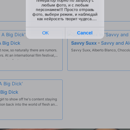
A Big Dick
Savvy Suxx
-
Savvy and Al
t now, so naturally there are rumors.
Savvy Suxx, Alberto Blanco, Choco
s. At an international film festival,
e vying for top prize.
 Big Dick
girl to show off he's content staying
sion back into the world of flesh and