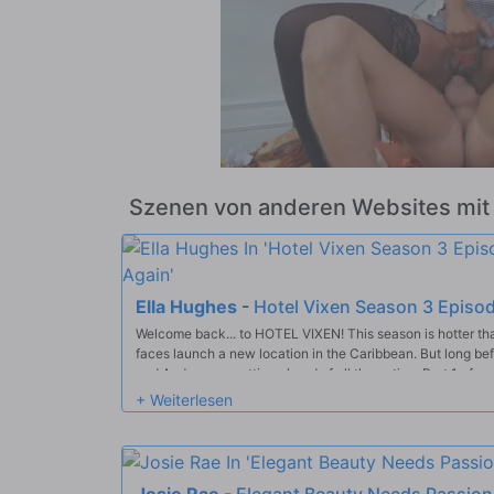
Szenen von anderen Websites mi
Ella Hughes
-
Hotel Vixen Season 3 Episo
Welcome back... to HOTEL VIXEN! This season is hotter tha
faces launch a new location in the Caribbean. But long bef
and Audrey are getting ahead
Josie Rae
-
Elegant Beauty Needs Passion