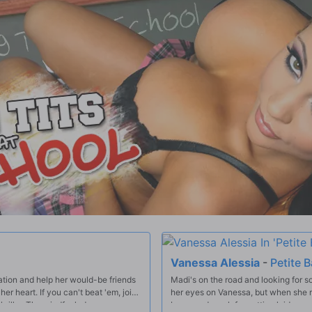
Vanessa Alessia
-
Petite 
ation and help her would-be friends
Madi's on the road and looking for so
er heart. If you can't beat 'em, join
her eyes on Vanessa, but when she rea
 thriller. The mindfuck deepens on
be a good week for getting laid.