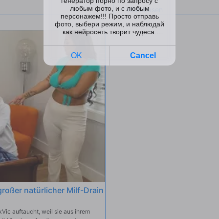
Schwanz und ein Gesicht voller
Ashlynn versucht, mit Zoey zu argum
argumentieren, also entwirft Ashly
abzulenken, indem sie ihre schönen 
ein Mädchenkampf aus, der zu eine
oßer natürlicher Milf-Drain
Vic auftaucht, weil sie aus ihrem