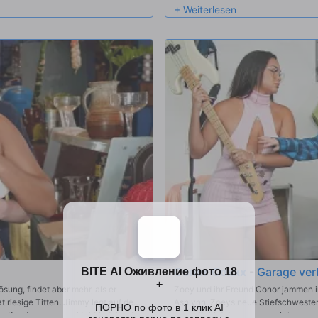
nachdem sie ohnmächtig geworden ist
erwischt, wie sie von Hollywood ge
Dreier zusammen. Hoffen wir, dass d
Jawort gibt!
Conor Coxxx
-
Garage ver
sung, findet aber mehr, als er
Zoey und ihr Freund Conor jammen in
t riesige Titten. Jimmy legt auf den
Ashlynn, Zoeys neue Stiefschwester, 
r Kunden weggeschickt hat, lässt
ihrem Schlafzimmer zu verbringen, a