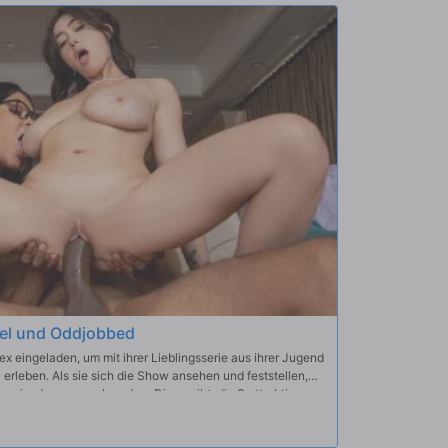
 natürliche Schönheit hinter dem Rücken der Geschwister
inem großen Schwanz einfach nicht widerstehen!
sollte bekommen, was sie wirklich will!
bel und Oddjobbed
 eingeladen, um mit ihrer Lieblingsserie aus ihrer Jugend
erleben. Als sie sich die Show ansehen und feststellen,
en sie, dass es noch andere Dinge gibt, die 3 attraktive
ieh zu, wie Chloe und Ashlynn ihre Vorzüge einsetzen,
erführen!