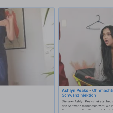
arkeeper nass zu machen und ihre
Ashlyn Peaks
-
Ohnmächti
Schwanzinjektion
Die sexy Ashlyn Peaks heiratet heute
den Schwanz mitnehmen wird, wo imm
Trauzeugen (Mick Blue) und als ein