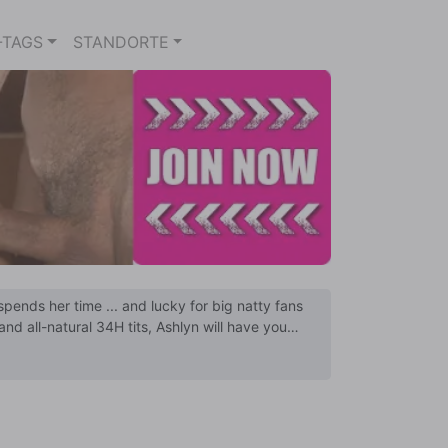
-TAGS
STANDORTE
pends her time ... and lucky for big natty fans
nd all-natural 34H tits, Ashlyn will have you
opping, getting dressed up in hot outfits, and