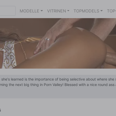
MODELLE
VITRINEN
TOPMODELS
TOP
 she's learned is the importance of being selective about where she s
ng the next big thing in Porn Valley! Blessed with a nice round ass a
her peaks! A classic girly girl, when Ashlyn's not on set she loves sh
Spend some quality time with Ashlyn in her scenes below.
s