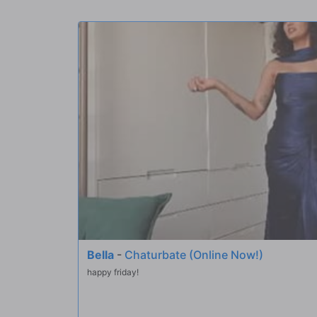
hinterhältigen Gloryhole-Weg, um die Schwänze beider B
Arbeit gleichzeitig zu erledigen.
Bella
-
Chaturbate (Online Now!)
happy friday!