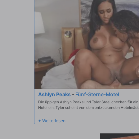
Ashlyn Peaks
-
Fünf-Sterne-Motel
Die üppigen Ashlyn Peaks und Tyler Steel checken für ei
Hotel ein. Tyler scheint von dem entzückenden Hotelmädc
aber Ashlyn weiß, dass er wahrscheinlich nur einen braucht
Klopfen an der Tür unterbrochen wird, beschließt der frustr
öffnet die Tür und zu seiner Überraschung steht die tätowie
zu springen. Diese beiden sollten besser aufpassen, wenn A
sein, ihnen eine schnelle und harte Lektion im zu geben!