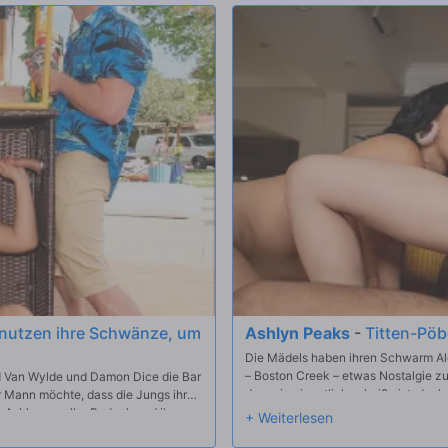
heimlich amüsieren und seine große
weiter ficken – und Ashlyn kann se
Schließlich ist dies ihr Tag, und sie 
enutzen ihre Schwänze, um
Ashlyn Peaks
-
Titten-Pö
Die Mädels haben ihren Schwarm Alex
– Boston Creek – etwas Nostalgie zu 
nd Van Wylde und Damon Dice die Bar
dass sie eigentlich scheiße ist, denk
r Mann möchte, dass die Jungs ihre
Erwachsene zusammen tun können. S
r Ashlyns praller Badonk und ihre
um Alex zu einem heißen Dreier zu v
eiden. Ashlyn findet einen