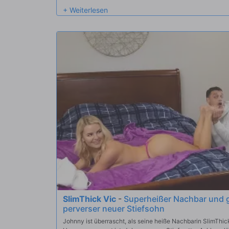
sie Jimmy hinter den Tresen kommen, um ihr einen guten 
Sperma zu geben.
SlimThick Vic
-
Superheißer Nachbar und gr
perverser neuer Stiefsohn
Johnny ist überrascht, als seine heiße Nachbarin SlimThick