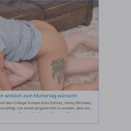
ch wirklich zum Muttertag wünscht
 mit dem College-Kumpel ihres Sohnes, Jimmy Michaels,
 beschäftigt, von einem jüngeren Kerl zu werden, dass sie
), welcher Tag ist. Als Ashlyns Sohn und Tochter
zu überraschen, während sie gerade dabei ist, mit Jimmy
berrascht und sagt ihrem Fickkumpel, dass er sich aus dem
hen wird. Der geile Jimmy möchte sich jedoch lieber