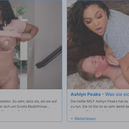
Ashlyn Peaks
-
Was sie si
ellen. So sehr, dass sie, als sie auf
Die heiße MILF Ashlyn Peaks hat es
der sich um Scotts Bedürfnisse
zu tun. Sie ist Sie ist so sehr damit
 Peaks ins Spiel, die zunächst von
kaum weiß (oder sich darum kümmert
an der skurrilen Vereinbarung
vorbeikommen, um sie am Muttertag 
 als auch Baby Gemini in einem
heiß und heftig zu werden, ist sie ü
Haus schleichen soll, bevor er gese