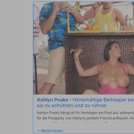
Ashlyn Peaks
-
Hinterhältige Barkeeper b
sie zu schütteln und zu rühren
Ashlyn Peaks hängt all ihr Vermögen am Pool auf, währe
für die Poolparty von Ashlyns großem Freund aufbauen. Ih
Augen auf ihre Arbeit und nicht auf seine Frau richten, abe
üppigen Titten sorgen für jede Menge Ablenkung bei den b