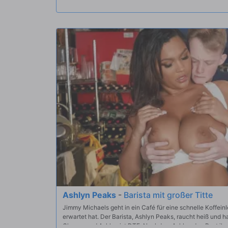
Ashlyn Peaks
-
Barista mit großer Titte
Jimmy Michaels geht in ein Café für eine schnelle Koffeinlö
erwartet hat. Der Barista, Ashlyn Peaks, raucht heiß und ha
Charme und Ashlyn ist DTF. Nachdem Ashlyn den Rest ihre