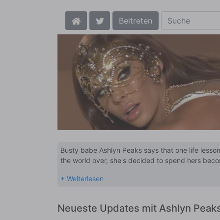
Beitreten
Busty babe Ashlyn Peaks says that one life lesson
the world over, she's decided to spend hers becomi
wanting to spend your precious time exploring all 
going out for a nice meal with her crew of BFFs. 
Neueste Updates mit Ashlyn Peak