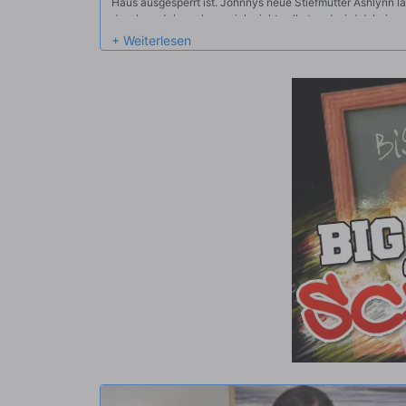
Haus ausgesperrt ist. Johnnys neue Stiefmutter Ashlynn l
duschen. Johnny kann sich nicht selbst und wird dabei erw
ausspioniert, die prompt versucht, ihn mit ihren großen Na
Johnny mit dem Nachbarn WIEDER nichts Gutes einholt, reic