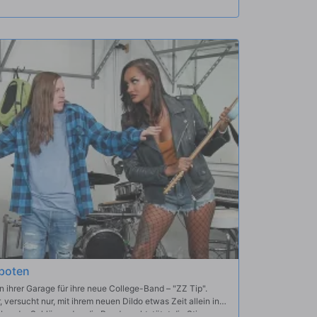
, verführt sie auch ihn schnell. Als Mick Ashlyn dabei
fickt wird, kommen die beiden Jungs zu einem epischen
er Bräutigam es nicht mitbekommt, bevor er sich das
boten
 ihrer Garage für ihre neue College-Band – "ZZ Tip".
versucht nur, mit ihrem neuen Dildo etwas Zeit allein in
ber der Schläger, den die Band macht, tötet die Stimmung.