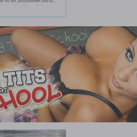
ädt Vic ein, aufzuräumen und zu
ischt, wie er Vic von Ashlynn
turalien zu schlagen. Als Ashlynn
ht nur ein geiler Dreier!