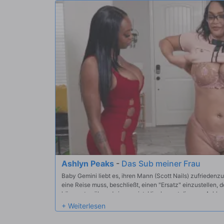
Ashlyn Peaks
-
Das Sub meiner Frau
Baby Gemini liebt es, ihren Mann (Scott Nails) zufriedenzust
eine Reise muss, beschließt, einen "Ersatz" einzustellen, 
kümmert, während sie weg ist. Hier kommt die sexy Ashlyn
Geminis Bitte überrascht ist, aber schnell überzeugt wird, 
teilzunehmen. Ihre große Prüfung? Er erfreut sowohl Scott
heißen Dreier!