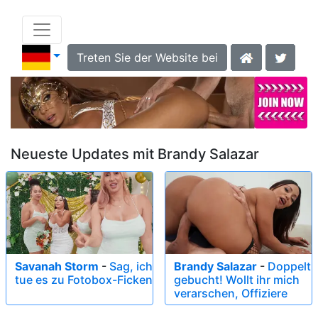
Treten Sie der Website bei
Neueste Updates mit Brandy Salazar
Savanah Storm
-
Sag, ich
Brandy Salazar
-
Doppelt
tue es zu Fotobox-Ficken
gebucht! Wollt ihr mich
verarschen, Offiziere