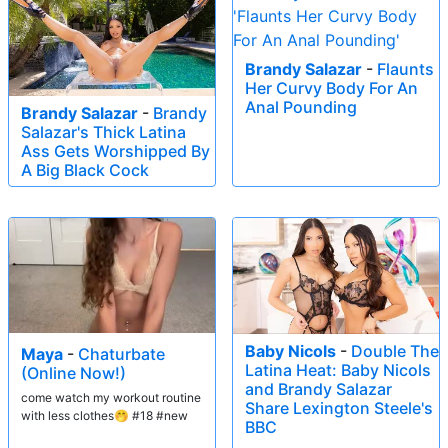
Brandy Salazar
-
Flaunts
Her Curvy Body For An
Anal Pounding
Brandy Salazar
-
Brandy
Salazar's Thick Latina
Ass Gets Worshipped By
A Big Black Cock
Baby Nicols
-
Double The
Maya
-
Chaturbate
Latina Heat: Baby Nicols
(Online Now!)
and Brandy Salazar
come watch my workout routine
Share Lexington Steele's
with less clothes🤭 #18 #new
BBC