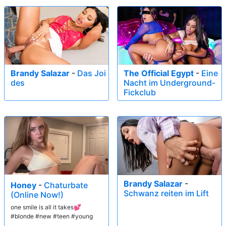
Brandy Salazar
-
Das Joi
The Official Egypt
-
Eine
des
Nacht im Underground-
Fickclub
Brandy Salazar
-
Honey
-
Chaturbate
Schwanz reiten im Lift
(Online Now!)
one smile is all it takes💕
#blonde #new #teen #young