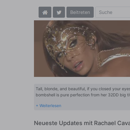
Beitreten
Tall, blonde, and beautiful, if you closed your ey
bombshell is pure perfection from her 32DD big ti
off her curves on set, Rachael prefers to wear as 
the feeling of joy that cums with every Rachael Ca
Neueste Updates mit Rachael Caval