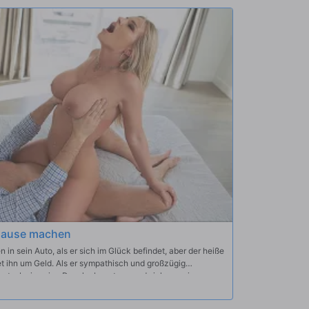
ntlich werden sie nicht erwischt...
Hause machen
 in sein Auto, als er sich im Glück befindet, aber der heiße
et ihn um Geld. Als er sympathisch und großzügig
ragt, ob sie seine Dusche benutzen und sich an seinem
ab, weil seine Frau es nicht mag. Rachael lässt nicht so
ksitz des Autos und schleicht sich dann in Keirans Haus,