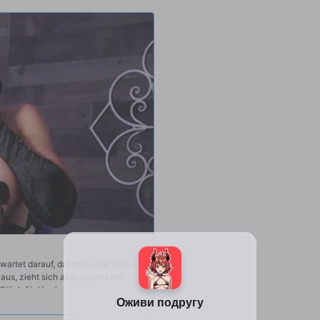
wenn sie ankommen. Als Keirans Fra
findet er Rachael beim Duschen. Keir
Macht der Verführung, um stattdes
 wartet darauf, dass sie eine Show
 aus, zieht sich aber schnell ins
Glück für Van hat die Show gerade