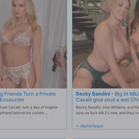
Manuel blasting Rachael with a huge f
g Friends Turn a Private
Becky Bandini
-
Big tit MI
x Encounter
Cavalli give stud a wet Chr
el Cavalli, turn a day of lingerie
Becky Bandini, Dee Williams, and Ra
friend behind the curtain.
sexy as fuck MILFs now, and they're a
ng just for him, he soon finds
m session.