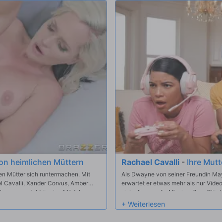
von heimlichen Müttern
Rachael Cavalli
-
Ihre Mutt
ißen Mütter sich runtermachen. Mit
Als Dwayne von seiner Freundin Ma
el Cavalli, Xander Corvus, Amber
erwartet er etwas mehr als nur Vide
ung verspricht üppige Mädels,
sich alles um die Mission. Zum Glüc
se Zeit.
Hause und möchte mit seinem Joysti