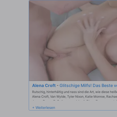
Alena Croft
-
Glitschige Milfs! Das Beste 
Rutschig, hinterhältig und nass sind die Art, wie diese he
Alena Croft, Van Wylde, Tyler Nixon, Katie Monroe, Racha
Jayne, Danny D, Cytherea und Jordi. Diese Zusammenstell
freche Schlampen, mehrere Positionen und eine rundum bö