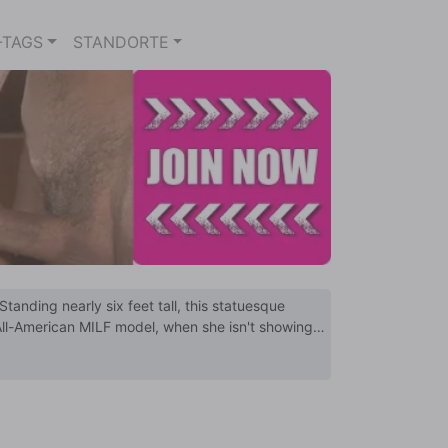
-TAGS
STANDORTE
tanding nearly six feet tall, this statuesque
 All-American MILF model, when she isn't showing
 the beach. Like a warm faceful of sunshine, enjoy