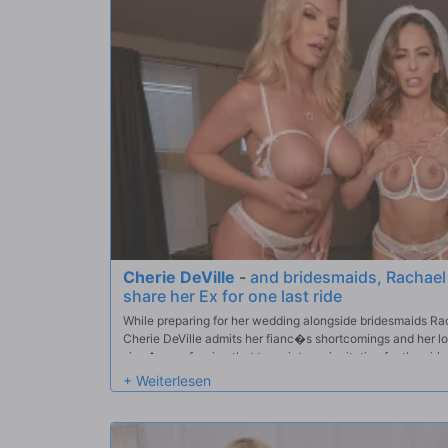
Cherie DeVille
-
and bridesmaids, Rachael 
share her Ex for one last ride
While preparing for her wedding alongside bridesmaids Ra
Cherie DeVille admits her fianc�s shortcomings and her l
size�a confession that turns into an invitation for the girls 
encounter before she says 'I do.'