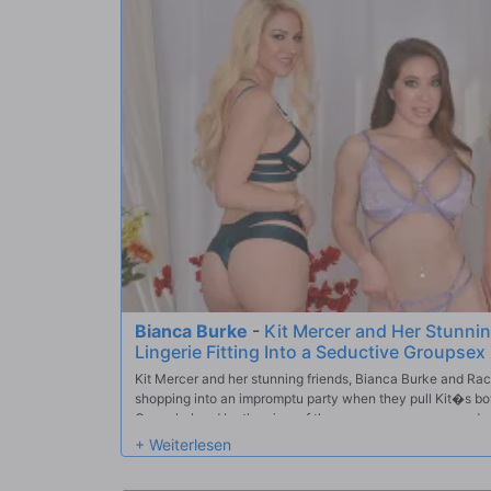
Bianca Burke
-
Kit Mercer and Her Stunnin
Lingerie Fitting Into a Seductive Groupse
Kit Mercer and her stunning friends, Bianca Burke and Racha
shopping into an impromptu party when they pull Kit�s boy
Overwhelmed by the view of three gorgeous women undressi
himself at the center of a crowded, high-heat dressing roo