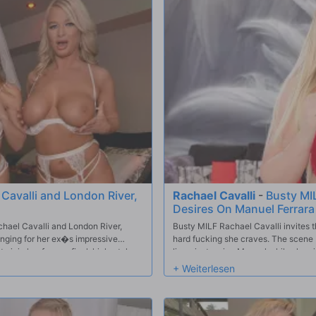
Cavalli and London River,
Rachael Cavalli
-
Busty MI
Desires On Manuel Ferrara
chael Cavalli and London River,
Busty MILF Rachael Cavalli invites 
onging for her ex�s impressive
hard fucking she craves. The scene 
to join her for one final, high-stakes
lingerie, teasing Manuel while show
of her busty curves as Manuel gets h
her ass in intense POV style. They 
fucking in a variety of hardcore pos
deep throats him like a pro. Manuel 
while sliding a finger into her assho