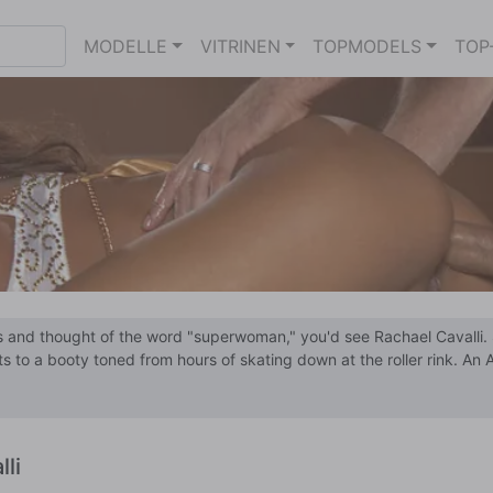
MODELLE
VITRINEN
TOPMODELS
TOP
es and thought of the word "superwoman," you'd see Rachael Cavalli. S
ts to a booty toned from hours of skating down at the roller rink. An
little clothing as possible, so she spends as much time as she can on
valli scene!
li