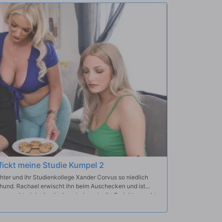
ickt meine Studie Kumpel 2
chter und ihr Studienkollege Xander Corvus so niedlich
rnhund. Rachael erwischt ihn beim Auschecken und ist
 versucht, sich abzulenken, indem sie die Gerichte macht,
n, als sie merkt, dass er abrudert. Rachael beugt sich nach
d kann nicht anders, als von seinem harten Schwanz
iecht unter den Tisch und bläst Xander, während ihre