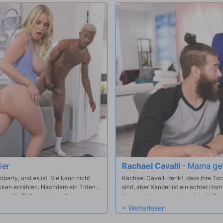
ier
Rachael Cavalli
-
Mama gef
party, und es ist. Sie kann nicht
Rachael Cavalli denkt, dass ihre To
cken erzählen. Nachdem ein Titten-
sind, aber Xander ist ein echter Ho
beschließt Rachel, eine Pause
überrascht, aber geschmeichelt. Sie
aar Skater-College-Männer, Damion
aber sie lässt einen schockiert falle
 Mit ihrer Hilfe dreht Rachel den
unten, um das Gericht abzuholen un
els Ehemann versucht, die geilen
eingeschaltet zu werden. Rachael kr