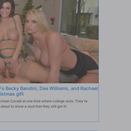
acial she'll never forget, her face dripping in jizz.
LFs Becky Bandini, Dee Williams, and Rachael
istmas gift
chael Cavalli at one time where college sluts. They're
bout to show a stud that they still got it!