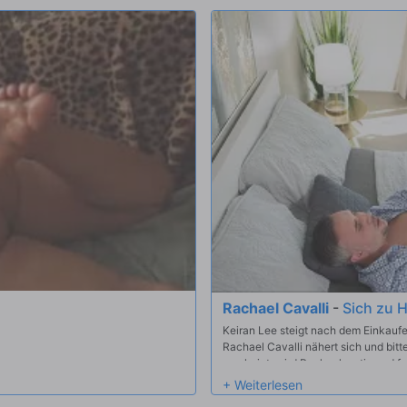
ht, wenn sie sich an ihn wenden,
Tochter direkt neben ihm sitzt! Hoffe
 mit harten, gespannten Streifen
en, dass ein Ankleideabfall
uert nicht lange, bis alle prüden
Rachael Cavalli
-
Sich zu 
Keiran Lee steigt nach dem Einkaufen
Rachael Cavalli nähert sich und bitt
erscheint, wird Rachael mutig und f
Platz entspannen kann; Keiran lehnt 
leicht auf, schleicht sich in den Rüc