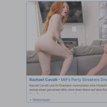
Rachael Cavalli
-
Milf's Party Streakers Dre
Rachel Cavalli und ihr Ehemann veranstalten eine Hinterhof
einmal einen perversen Witz ohne ihren Mann auf dem Rü
Fick-Streich mit einer Schwanen-Eisskulptur schief geht, 
einzulegen. Während sie draußen ist, spioniert sie ein p
Daski und Juan Loco, aus, die auf der Straße herumlungern.
beschissenen Shindig um mehrere Stufen nach oben. Rach