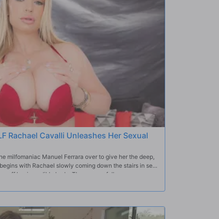
LF Rachael Cavalli Unleashes Her Sexual
the milfomaniac Manuel Ferrara over to give her the deep,
begins with Rachael slowly coming down the stairs in sexy
ing off her incredible body. The camera follows every one
is hands all over her, squeezing her big tits and grabbing
make their way to the couch where the action heats up,
itions. Rachael wraps her lips around Manuel's cock and
pounds her tight MILF pussy from behind in doggy style
le, pushing her pleasure even further. The scene ends with