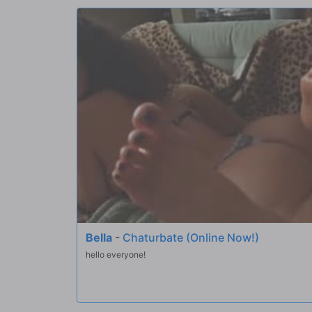
Hooligans zu manipulieren, was noch mehr Chaos verursac
indem sie sich die Kleider vom Leib reißen und eine Szene
schaffen. Die Kellnerin, Madi Collins, kann nicht widersteh
herunterkommt, und steigt in die perverse Aktion ein. Es da
Gäste weg sind und es ist ein Dreier.
Bella
-
Chaturbate (Online Now!)
hello everyone!