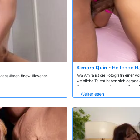
Kimora Quin
-
Helfende H
Ava Amira ist die Fotografin einer P
 #bigass #teen #new #lovense
weibliche Talent haben sich gerade e
Regisseur ist kurz davor, den Dreh ab
sein Co-Star sich beruhigt hat. Aber
Gelegenheit, um sich von einem gr