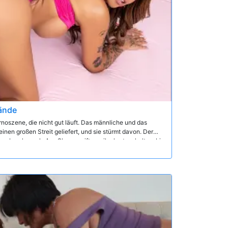
ände
ornoszene, die nicht gut läuft. Das männliche und das
inen großen Streit geliefert, und sie stürmt davon. Der
zubrechen, als Ava Sly angreift, um ihn hart zu halten, bis
 als sein Co-Star nicht zurückkehrt, nutzt Ava die
oßen Pornostar-Schwanz beschimpfen zu lassen!