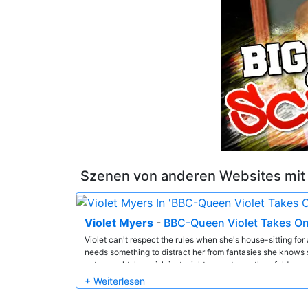
Szenen von anderen Websites mi
Violet Myers
-
BBC-Queen Violet Takes O
Violet can't respect the rules when she's house-sitting for 
needs something to distract her from fantasies she knows 
gets caught, her wish just might come true... threefold.