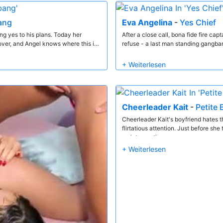
ang
Eva Angelina
-
Yes Chief
ing yes to his plans. Today her
After a close call, bona fide fire ca
 over, and Angel knows where this is
refuse - a last man standing gangba
Cheerleader Kait
-
Petite
Cheerleader Kait's boyfriend hates th
flirtatious attention. Just before she
an interception.