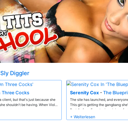
t
Sly Diggler
n Three Cocks
Serenity Cox
-
The Bluepri
a client, but that's just because she
The site has launched, and everyone i
she shouldn't be having. When Violet
This girl is getting the gangbang she
Part 4 of our 5-part reimagining of w