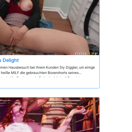
s Delight
inen Hausbesuch bei ihrem Kunden Sly Diggler, um einige
se heiße MILF die gebrauchten Boxershorts seines
 wird ihr Penisgeruch-Fetisch aktiviert! Cory ist
d Eier wie möglich zu schnüffeln, zu schnaufen und zu
hnell in Vergnügen um, als die Mitbewohner Sly und Don
 in ihre eifrigen Löcher einzuatmen, was zu einem wilden