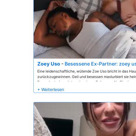
Zoey Uso
-
Besessene Ex-Partner: zoey u
Eine leidenschaftliche, wütende Zoe Uso bricht in das Haus 
zurückzugewinnen. Geil und besessen masturbiert sie hei
Boxershorts, begehrt nach seinem Schwanz. Als Sly sie erwis
und als er sich weigert, bekommt sie einen Wutanfall! Sch
indem sie ihn überzeugt, seine neue Freundin zu betrügen
anbietet... Aber sie wird dort nicht aufhören!