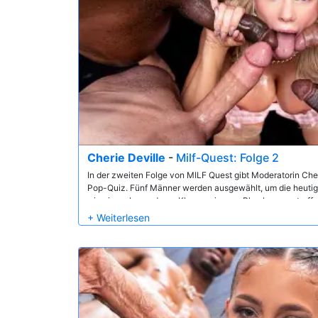
Cherie Deville
-
Milf-Quest: Folge 2
In der zweiten Folge von MILF Quest gibt Moderatorin Cher
Pop-Quiz. Fünf Männer werden ausgewählt, um die heutig
- in einem besonderen Klassenzimmer-Blowbang zu treffen.
ihre großen Titten sind anders als alles, was diese Kerle j
nächste Runde? Schauen Sie zu und finden Sie es heraus!