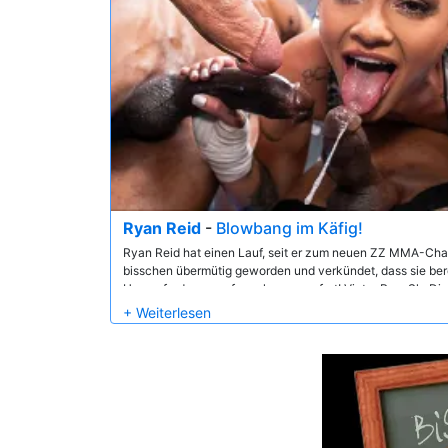
Ryan Reid
-
Blowbang im Käfig!
Ryan Reid hat einen Lauf, seit er zum neuen ZZ MMA-Cham
bisschen übermütig geworden und verkündet, dass sie bereit 
Herausforderern aufzunehmen... sofort! Victor Ray, Sly Dig
Hollywood Cash können es kaum erwarten, ihr Können unte
den "Schwanz" in "übermütig"! Sobald die Glocke läutet, s
ist unbeeindruckt und bereit, sie zu besiegen und all ihre g
actiongeladenen Blowbang zu nehmen!