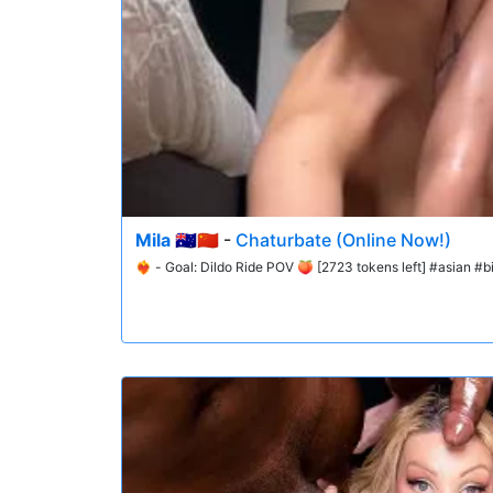
Mila 🇦🇺🇨🇳
-
Chaturbate (Online Now!)
❤️‍🔥 - Goal: Dildo Ride POV 🍑 [2723 tokens left] #asian