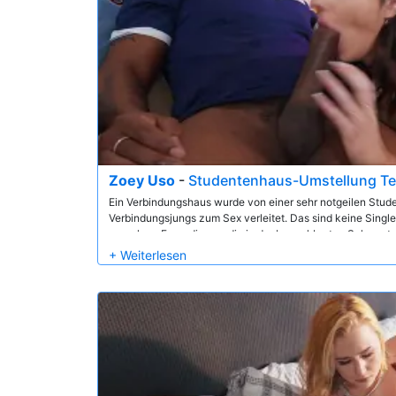
Zoey Uso
-
Studentenhaus-Umstellung Tei
Ein Verbindungshaus wurde von einer sehr notgeilen Studen
Verbindungsjungs zum Sex verleitet. Das sind keine Sing
vornehme Freundinnen, die in der benachbarten Schwester
Pour Naughty Co-ed ist nicht so geheimnisvoll, mit wem sie
mit ihrem Slip, der am Türknauf ihrer neuesten Eroberung 
Sperma bedeckt. Wessen Mann wird sie diesmal ficken? M
Diggler.