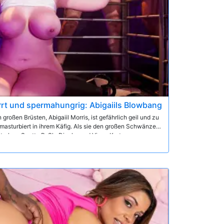
rt und spermahungrig: Abigaiils Blowbang
 großen Brüsten, Abigaiil Morris, ist gefährlich geil und zu
masturbiert in ihrem Käfig. Als sie den großen Schwänzen
rokes, Scotty P, Sly Diggler und Vince Karter
tangen an ihrem Käfig sie nicht zurückhalten, was zu