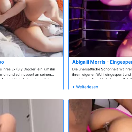
so
Abigaiil Morris
-
Eingesper
ihres Ex (Sly Diggler) ein, um ihn
Die unersättliche Schönheit mit ihren
mlich und schnuppert an seinen
ihrem eigenen Wohl eingesperrt und 
cht, bittet sie ihn, sie zu ficken,
von Mighty Dee, Nade Nasty, Nick St
ließlich bekommt Zoe ihren Willen,
gegenübersteht, können selbst die S
, indem sie ihm einen Blowjob
einem epischen Blowbang führt!