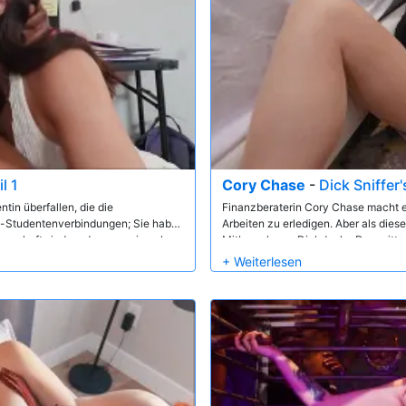
l 1
Cory Chase
-
Dick Sniffer'
tin überfallen, die die
Finanzberaterin Cory Chase macht e
le-Studentenverbindungen; Sie haben
Arbeiten zu erledigen. Aber als die
nschaft sind, und sagen wir mal so:
Mitbewohners Dickdealer Don wittert,
 schläft. Sie hinterlässt ihre Spuren
besessen davon, so viel Schwanz un
hängt, und manchmal sind sie mit
schnaufen! Das Geschäft schlägt sc
it Zoe Uso, Maddie Wren und Sly
Cory erlauben, ihre großen Schwänze
Dreier-Sex führt!