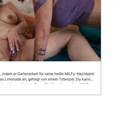
u, indem er Gartenarbeit für seine heiße MILFy-Nachbarin
was Limonade an, gefolgt von einem Tittenjob. Sly kann
iderstehen - aber als Syren De Mer, eine weitere MILF aus
ss er sich entscheiden, welche er lieber ficken möchte.