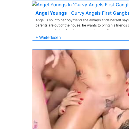
Angel Youngs
-
Curvy Angels First Gangb
Angel is so into her boyfriend she always finds herself say
parents are out of the house, he wants to bring his friends
going... so what makes her so agree to agree?