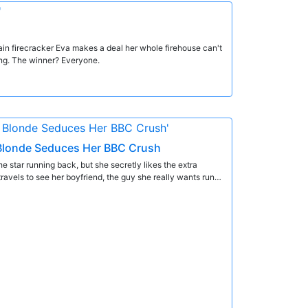
ptain firecracker Eva makes a deal her whole firehouse can't
ng. The winner? Everyone.
 Blonde Seduces Her BBC Crush
e star running back, but she secretly likes the extra
 travels to see her boyfriend, the guy she really wants runs