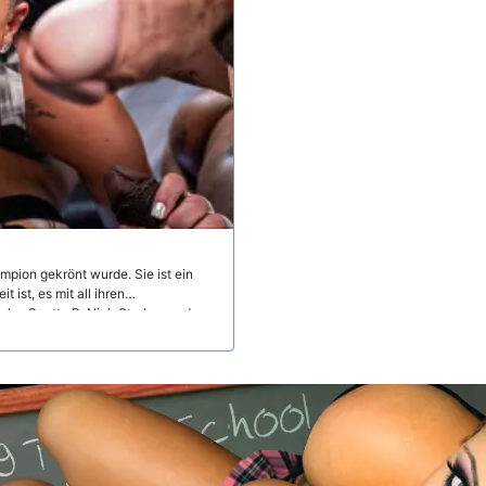
pion gekrönt wurde. Sie ist ein
ist, es mit all ihren
gler, Scotty P, Nick Strokes und
r Beweis zu stellen... und setze
teht es fünf gegen einen, aber Ryan
roßen Lasten in ihrem allerersten,