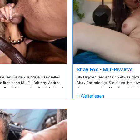
Shay Fox
-
Milf-Rivalität
ie Deville den Jungs ein sexuelles
Sly Diggler verdient sich etwas daz
e ikonische MILF - Brittany Andrews
Shay Fox erledigt. Sie bietet ihm et
 Ihre Erfahrung, ihre Schönheit und
dieser sexy, reifen Hausfrau nicht w
e gesehen haben. Wer schafft es in die
der Nachbarschaft, vorbeischaut, mu