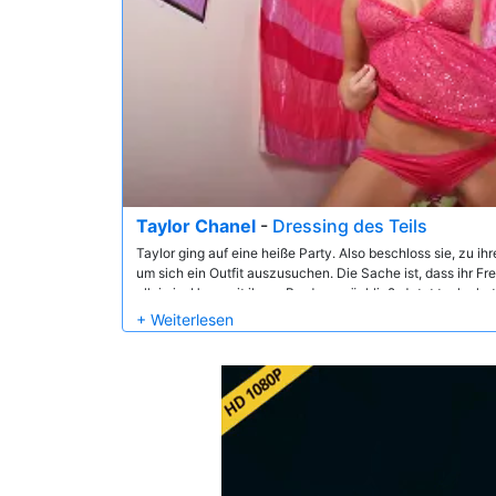
Taylor Chanel
-
Dressing des Teils
Taylor ging auf eine heiße Party. Also beschloss sie, zu 
um sich ein Outfit auszusuchen. Die Sache ist, dass ihr F
allein im Haus mit ihrem Bruder zurückließ. Jetzt taylor h
Bruder und als er kam in den Raum auf der Suche nach sei
verschwenden keine Zeit. Das nächste, was passierte, war
auf dem Bett der Schwester fickten.