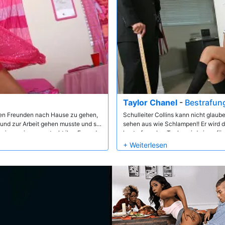
Taylor Chanel
-
Bestrafun
ihren Freunden nach Hause zu gehen,
Schulleiter Collins kann nicht glau
reund zur Arbeit gehen musste und sie
sehen aus wie Schlampen!! Er wird das
at ein wenig zerquetscht ihre Freunde
bestrafen, aber Taylor wird einen f
ner Schwester,Taylor nicht
Pussy gut ficken lassen. Auf diese W
, dass die beiden wie wilde Tiere