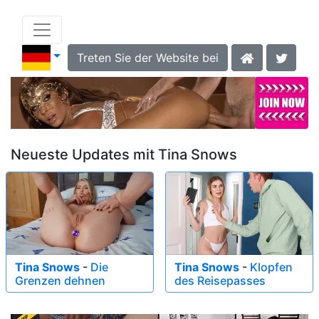
Treten Sie der Website bei
Neueste Updates mit Tina Snows
Tina Snows
-
Die
Tina Snows
-
Klopfen
Grenzen dehnen
des Reisepasses